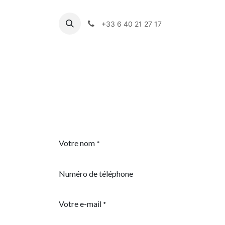
Zum Inhalt springen
+33 6 40 21 27 17
Panneaux photovoltaïques
Votre nom
*
Numéro de téléphone
Votre e-mail
*