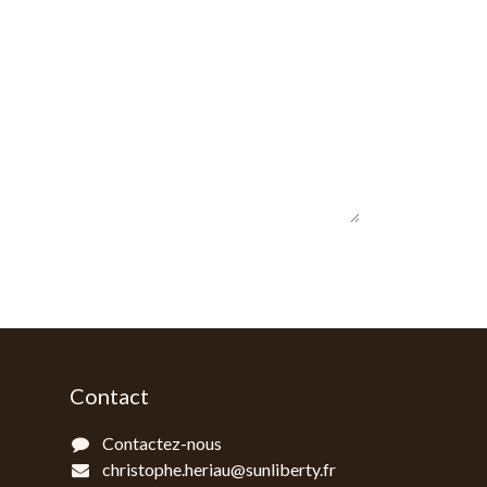
Contact
Contactez-nous
christophe.heriau@sunliberty.fr