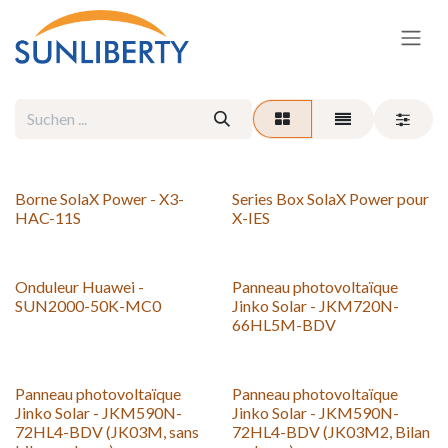
Zum Inhalt springen
Borne SolaX Power - X3-
Series Box SolaX Power pour
HAC-11S
X-IES
Onduleur Huawei -
Panneau photovoltaïque
SUN2000-50K-MC0
Jinko Solar - JKM720N-
66HL5M-BDV
Panneau photovoltaïque
Panneau photovoltaïque
Jinko Solar - JKM590N-
Jinko Solar - JKM590N-
72HL4-BDV (JK03M, sans
72HL4-BDV (JK03M2, Bilan