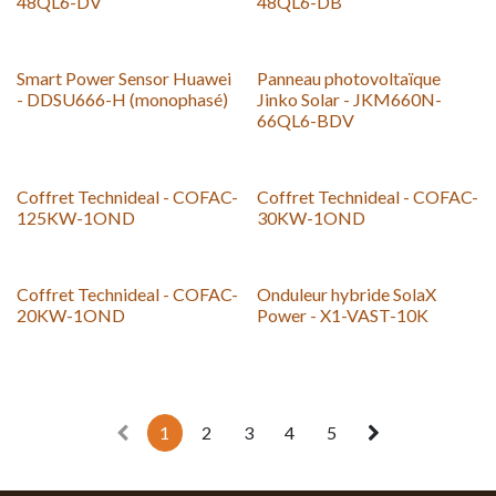
48QL6-DV
48QL6-DB
Smart Power Sensor Huawei
Panneau photovoltaïque
- DDSU666-H (monophasé)
Jinko Solar - JKM660N-
66QL6-BDV
Coffret Technideal - COFAC-
Coffret Technideal - COFAC-
125KW-1OND
30KW-1OND
Coffret Technideal - COFAC-
Onduleur hybride SolaX
20KW-1OND
Power - X1-VAST-10K
1
2
3
4
5