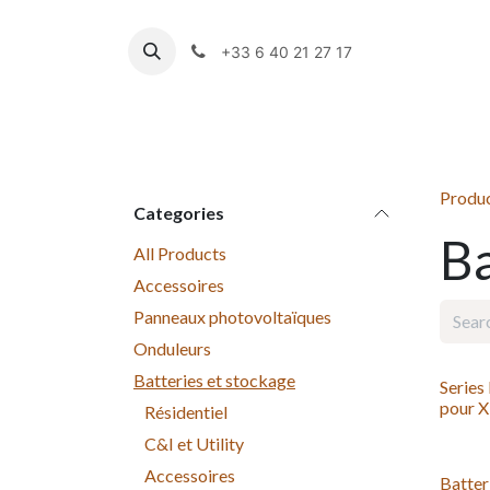
Skip to Content
+33 6 40 21 27 17
Panneaux photovoltaïques
Produ
Categories
Ba
All Products
Accessoires
Panneaux photovoltaïques
Onduleurs
Batteries et stockage
Series
pour X
Résidentiel
C&I et Utility
Accessoires
Batter