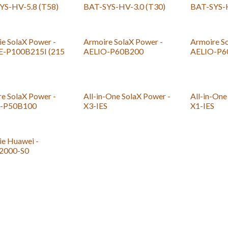
YS-HV-5.8 (T58)
BAT-SYS-HV-3.0 (T30)
BAT-SYS-H
ie SolaX Power -
Armoire SolaX Power -
Armoire S
-P100B215I (215
AELIO-P60B200
AELIO-P6
New!
e SolaX Power -
All-in-One SolaX Power -
All-in-One
-P50B100
X3-IES
X1-IES
ie Huawei -
2000-S0