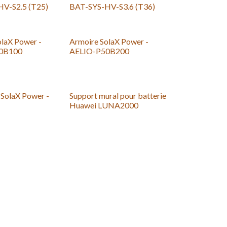
V-S2.5 (T25)
BAT-SYS-HV-S3.6 (T36)
olaX Power -
Armoire SolaX Power -
0B100
AELIO-P50B200
New!
 SolaX Power -
Support mural pour batterie
Huawei LUNA2000