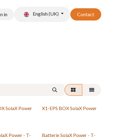
English (UK)
n in
Contact
t stockage
Accessoires
X SolaX Power
X1-EPS BOX SolaX Power
olaX Power - T-
Batterie SolaX Power - T-