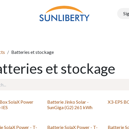
Sig
Onduleurs
Structure PEG
Electromobilité
Batteries e
cts
Batteries et stockage
tteries et stockage
 Box SolaX Power
Batterie Jinko Solar -
X3-EPS BO
-IES
SunGiga (G2) 261 kWh
ie SolaX Power - T-
Batterie SolaX Power - T-
Batterie S