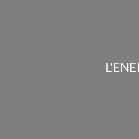
L'ENE