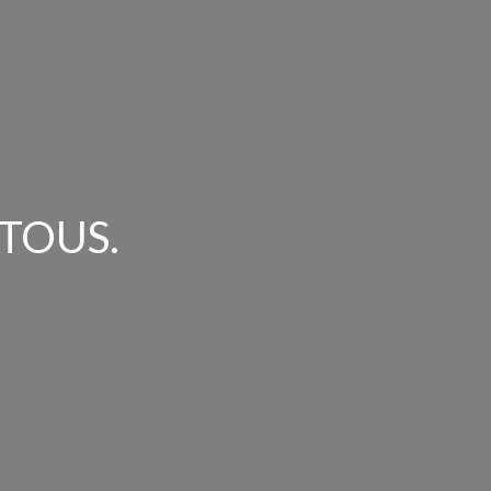
 TOUS.