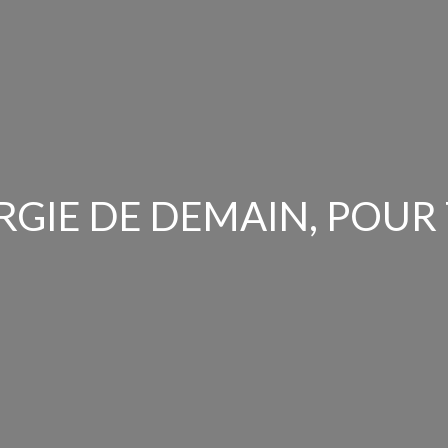
RGIE DE DEMAIN, POUR