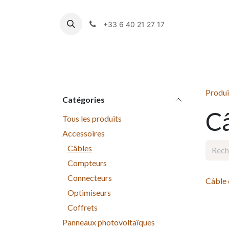
Se rendre au contenu
+33 6 40 21 27 17
Panneaux photovoltaïques
Produi
Catégories
C
Tous les produits
Accessoires
Câbles
Compteurs
Connecteurs
Câble 
Optimiseurs
Coffrets
Panneaux photovoltaïques