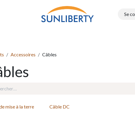
Se c
Onduleurs
Structure PEG
Electromobilité
Batteries e
ts
Accessoires
Câbles
âbles
de mise à la terre
Câble DC