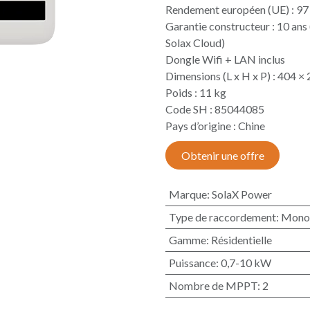
Rendement européen (UE) : 97
Garantie constructeur : 10 ans 
Solax Cloud)
Dongle Wifi + LAN inclus
Dimensions (L x H x P) : 404 
Poids : 11 kg
Code SH : 85044085
Pays d’origine : Chine​
Obtenir une offre
Marque
:
SolaX Power
Type de raccordement
:
Mono
Gamme
:
Résidentielle
Puissance
:
0,7-10 kW
Nombre de MPPT
:
2