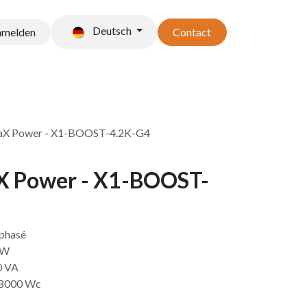
Deutsch
nmelden
Contact
t stockage
Accessoires
laX Power - X1-BOOST-4.2K-G4
X Power - X1-BOOST-
phasé
 W
0 VA
: 8000 Wc