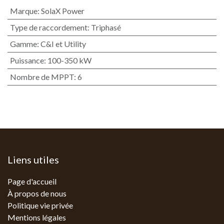
Marque
:
SolaX Power
Type de raccordement
:
Triphasé
Gamme
:
C&I et Utility
Puissance
:
100-350 kW
Nombre de MPPT
:
6
Liens utiles
Page d'accueil
À propos de nous
Politique vie privée
Mentions légales