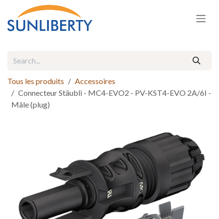
Skip to Content
Tous les produits
Accessoires
Connecteur Stäubli - MC4-EVO2 - PV-KST4-EVO 2A/6I -
Mâle (plug)