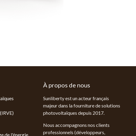
À propos de nous
aïques
Sunliberty est un acteur français
majeur dans la fourniture de solutions
 (IRVE)
photovoltaïques depuis 2017.
Nous accompagnons nos clients
professionnels (développeurs,
e de l'énergie