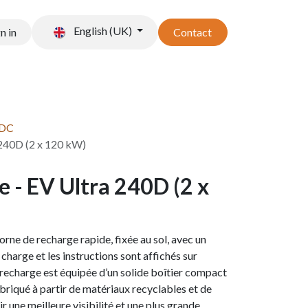
English (UK)
n in
Contact
t stockage
Accessoires
 DC
240D (2 x 120 kW)
 - EV Ultra 240D (2 x
rne de recharge rapide, fixée au sol, avec un
harge et les instructions sont affichés sur
 recharge est équipée d’un solide boîtier compact
abriqué à partir de matériaux recyclables et de
r une meilleure visibilité et une plus grande