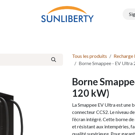
Sig
Onduleurs
Structure PEG
Electromobilité
Batteries e
Tous les produits
Recharge
Borne Smappee - EV Ultra 
Borne Smappee
120 kW)
La Smappee EV Ultra est une bo
connecteur CCS2. Le niveau de c
l’écran intégré. Cette borne de
et résistant aux intempéries, f
qualité supérieure. Pour garanti