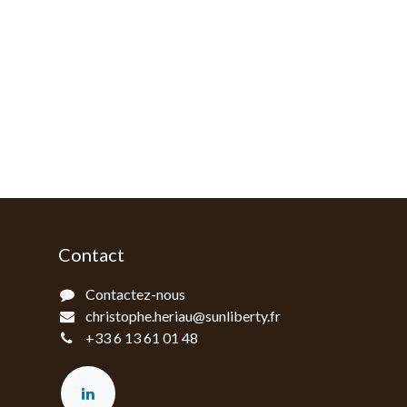
Contact
Contactez-nous
christophe.heriau@sunliberty.fr
+33 6 13 61 01 48‬