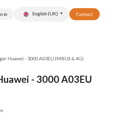
English (UK)
n in
Contact
t stockage
Accessoires
gger Huawei - 3000 A03EU (MBUS & 4G)
Huawei - 3000 A03EU
mm