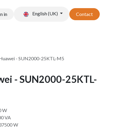
English (UK)
n in
Contact
t stockage
Accessoires
 Huawei - SUN2000-25KTL-M5
wei - SUN2000-25KTL-
00 W
00 VA
 37500 W