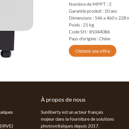
Nombre de MPPT : 2
Garantie produit : 10 ans
Dimensions : 546 x 460 x 228
Poids : 21 kg
Code SH : 85044086
Pays d’origine : Chine
Obtenir une offre
À propos de nous
aïques
Sunliberty est un acteur français
majeur dans la fourniture de solutions
 (IRVE)
photovoltaïques depuis 2017.