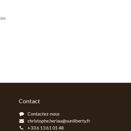
 mm
Contact
Contactez-nous
christophe.heriau@sunliberty.fr
+33 6 13 61 01 48‬