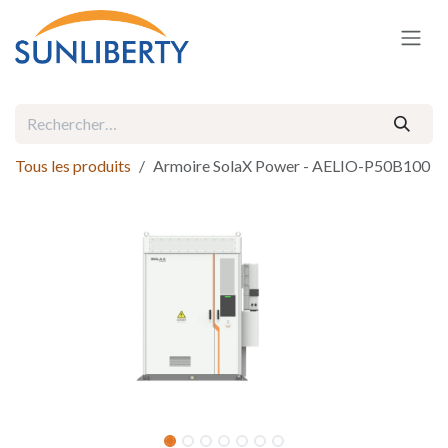
Se rendre au contenu
Tous les produits
Armoire SolaX Power - AELIO-P50B100