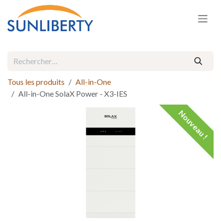
Se rendre au contenu
Tous les produits
All-in-One
All-in-One SolaX Power - X3-IES
Nouveau !