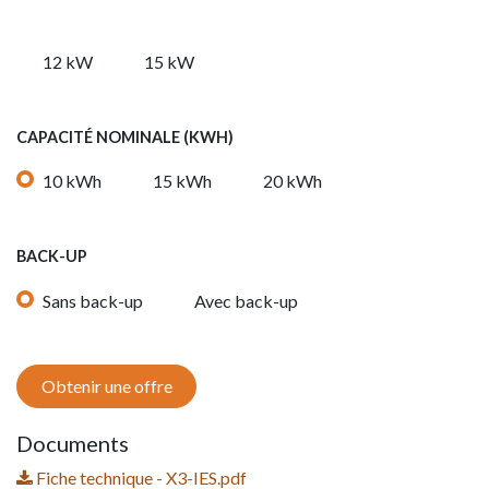
12 kW
15 kW
CAPACITÉ NOMINALE (KWH)
10 kWh
15 kWh
20 kWh
BACK-UP
Sans back-up
Avec back-up
Obtenir une offre
Documents
Fiche technique - X3-IES.pdf