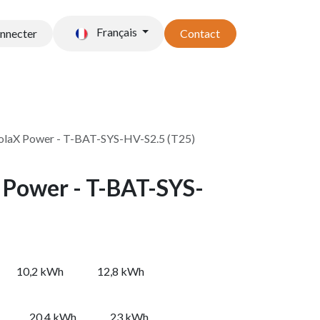
Français
onnecter
Contact
t stockage
Accessoires
SolaX Power - T-BAT-SYS-HV-S2.5 (T25)
X Power - T-BAT-SYS-
10,2 kWh
12,8 kWh
20,4 kWh
23 kWh