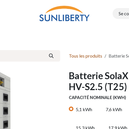
Se c
Onduleurs
Structure PEG
Electromobilité
Batteries e
Tous les produits
Batterie 
Batterie Sola
HV-S2.5 (T25)
CAPACITÉ NOMINALE (KWH)
5,1 kWh
7,6 kWh
15,3 kWh
17,9 kWh