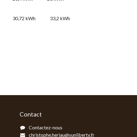
30,72 kWh
33,2 kWh
Contact
Contactez-nous
christophe.heriau@sunliberty.fr