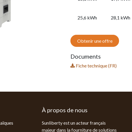
25,6 kWh
28,1 kWh
Obtenir une offre
Documents
Fiche technique (FR)
À propos de nous
aïques
Sunliberty est un acteur français
majeur dans la fourniture de solutions