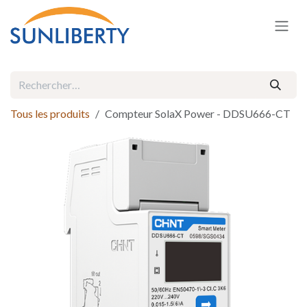
Se rendre au contenu
Tous les produits
Compteur SolaX Power - DDSU666-CT