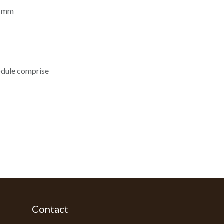
0 mm
odule comprise
Contact