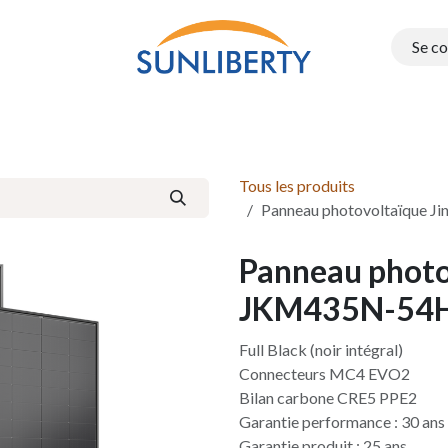
Se c
Onduleurs
Structure PEG
Electromobilité
Batteries e
Tous les produits
Panneau photovoltaïque 
Panneau photov
JKM435N-54
Full Black (noir intégral)
Connecteurs MC4 EVO2
Bilan carbone CRE5 PPE2
Garantie performance : 30 ans
Garantie produit : 25 ans