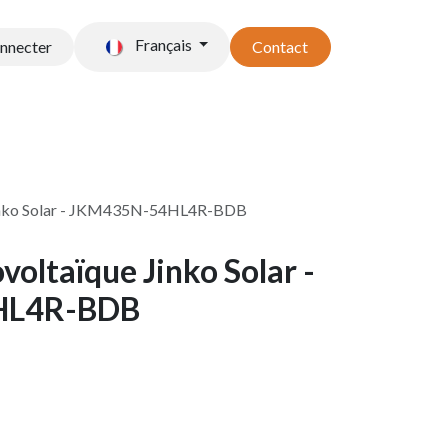
Français
onnecter
Contact
t stockage
Accessoires
Jinko Solar - JKM435N-54HL4R-BDB
oltaïque Jinko Solar -
HL4R-BDB