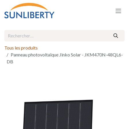
Se rendre au contenu
Tous les produits
Panneau photovoltaïque Jinko Solar - JKM470N-48QL6-
DB