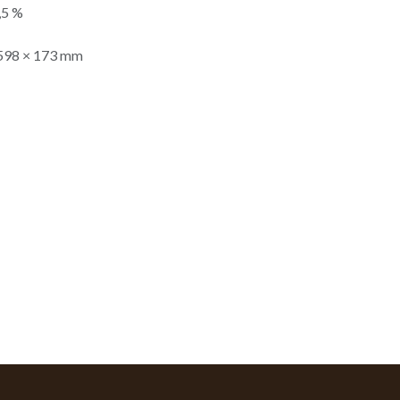
,5 %
× 598 × 173 mm