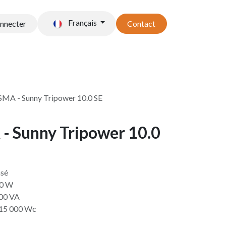
Français
onnecter
Contact
t stockage
Accessoires
SMA - Sunny Tripower 10.0 SE
- Sunny Tripower 10.0
asé
00 W
000 VA
 15 000 Wc