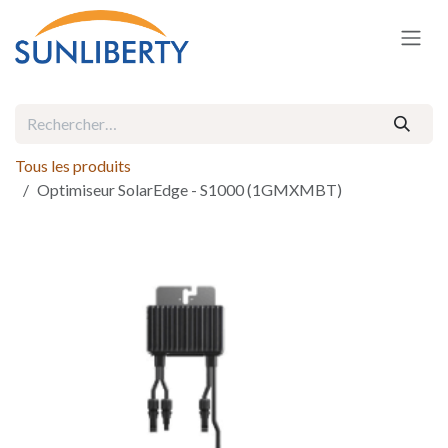
Se rendre au contenu
Tous les produits
Optimiseur SolarEdge - S1000 (1GMXMBT)