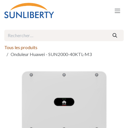
Se rendre au contenu
Tous les produits
Onduleur Huawei - SUN2000-40KTL-M3