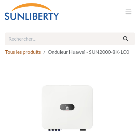
Se rendre au contenu
Tous les produits
Onduleur Huawei - SUN2000-8K-LC0