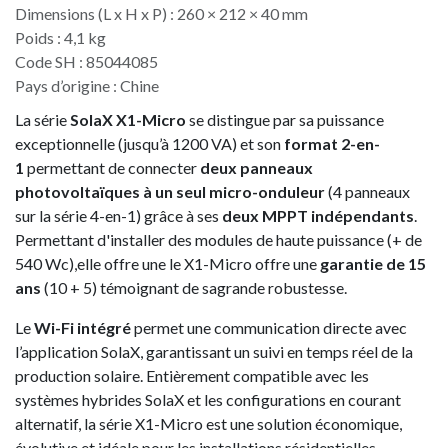
Dimensions (L x H x P) : 260 × 212 × 40 mm
Poids : 4,1 kg
Code SH : 85044085
Pays d’origine : Chine​
La série
SolaX X1-Micro
se distingue par sa puissance
exceptionnelle (jusqu’à 1200 VA) et son
format 2-en-
1
permettant de connecter
deux panneaux
photovoltaïques à un seul micro-onduleur
(4 panneaux
sur la série 4-en-1) grâce à ses
deux MPPT indépendants
.
Permettant d'installer des modules de haute puissance (+ de
540 Wc),elle offre une le X1-Micro offre une
garantie de 15
ans
(10 + 5) témoignant de sagrande robustesse.
Le
Wi-Fi intégré
permet une communication directe avec
l’application SolaX, garantissant un suivi en temps réel de la
production solaire. Entièrement compatible avec les
systèmes hybrides SolaX et les configurations en courant
alternatif, la série X1-Micro est une solution économique,
évolutive et idéale pour les installations résidentielles.