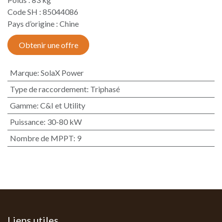
Code SH : 85044086
Pays d’origine : Chine​
Obtenir une offre
Marque
:
SolaX Power
Type de raccordement
:
Triphasé
Gamme
:
C&I et Utility
Puissance
:
30-80 kW
Nombre de MPPT
:
9
Liens utiles