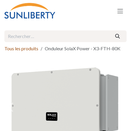
Se rendre au contenu
Tous les produits
Onduleur SolaX Power - X3-FTH-80K